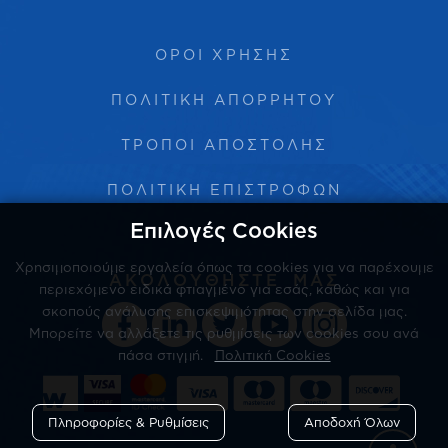
ΟΡΟΙ ΧΡΗΣΗΣ
ΠΟΛΙΤΙΚΗ ΑΠΟΡΡΗΤΟΥ
ΤΡΟΠΟΙ ΑΠΟΣΤΟΛΗΣ
ΠΟΛΙΤΙΚΗ ΕΠΙΣΤΡΟΦΩΝ
Επιλογές Cookies
Χρησιμοποιούμε εργαλεία όπως τα cookies για να παρέχουμε
ΑΚΟΛΟΥΘΗΣΤΕ ΜΑΣ
περιεχόμενο ειδικά φτιαγμένο για εσάς, καθώς και για
σκοπούς ανάλυσης επισκεψιμότητας στην σελίδα μας.
Μπορείτε να αλλάξετε τις ρυθμίσεις των cookies σου ανά
πάσα στιγμή.
Πολιτική Cookies





Πληροφορίες & Ρυθμίσεις
Αποδοχή Όλων